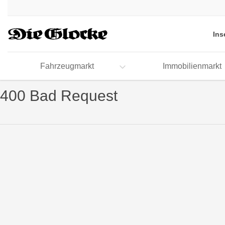
Accessibility
Modus
aktivieren
Ins
zur
Navigation
zum
Fahrzeugmarkt
Immobilienmarkt
Inhalt
400 Bad Request