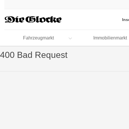
Accessibility
Modus
aktivieren
Ins
zur
Navigation
zum
Fahrzeugmarkt
Immobilienmarkt
Inhalt
400 Bad Request